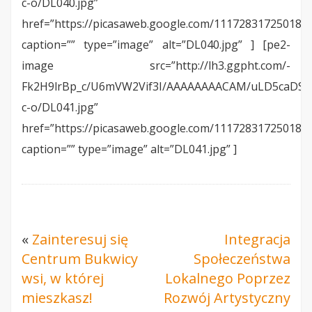
c-o/DL040.jpg”
href=”https://picasaweb.google.com/11172831725018
caption=”” type=”image” alt=”DL040.jpg” ] [pe2-
image src=”http://lh3.ggpht.com/-
Fk2H9lrBp_c/U6mVW2Vif3I/AAAAAAAACAM/uLD5caDSIx
c-o/DL041.jpg”
href=”https://picasaweb.google.com/11172831725018
caption=”” type=”image” alt=”DL041.jpg” ]
«
Zainteresuj się
Integracja
Centrum Bukwicy
Społeczeństwa
wsi, w której
Lokalnego Poprzez
mieszkasz!
Rozwój Artystyczny