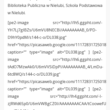
Biblioteka Publiczna w Nielubi, Szkoła Podstawowa
w Nielubi.
[pe2-image src=”http://lh5.ggpht.com/-
YH7Lj7gIBZs/U6mVU8NECBI/AAAAAAAAB_0/PD-
D9hY0pdM/s144-c-o/DL038.jpg”
href=”https://picasaweb.google.com/11172831725018
caption=”” type=”image” alt=”DL038.jpg” ] [pe2-
image src=”http://lh6.ggpht.com/-
tAdO7MzwAk0/U6mVVSiDpPI/AAAAAAAAB_4/LmDu-
6tc8WQ/s144-c-o/DL039.jpg”
href=”https://picasaweb.google.com/11172831725018
caption=”” type=”image” alt=”DL039.jpg” ] [pe2-
image src=”http://lh4.ggpht.com/-I-
zJRWd6Sp0/U6mVWBgCZ0I/AAAAAAAACAA/tCoowefUZD