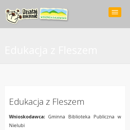
Toggle
navigat
Edukacja z Fleszem
Edukacja z Fleszem
Wnioskodawca:
Gminna Biblioteka Publiczna w
Nielubi