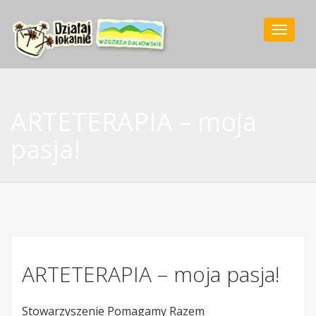
Toggle
navigat
ARTETERAPIA – moja
pasja!
ARTETERAPIA – moja pasja!
Stowarzyszenie Pomagamy Razem