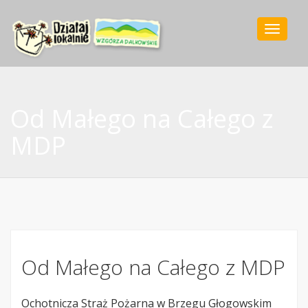
Toggle
navigat
Od Małego na Całego z
MDP
Od Małego na Całego z MDP
Ochotnicza Straż Pożarna w Brzegu Głogowskim